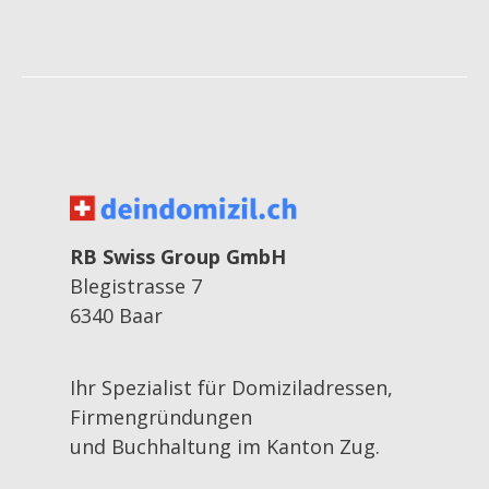
RB Swiss Group GmbH
Wir erledigen alles für Sie von A-Z.
Blegistrasse 7
Sie müssen nur die
6340 Baar
Gründungsurkunde
unterschrieben – that´s it!
Ihr Spezialist für Domiziladressen,
Sind Sie bereit?
Firmengründungen
und Buchhaltung im Kanton Zug.
Kontaktieren Sie uns jetzt
unverbindlich.