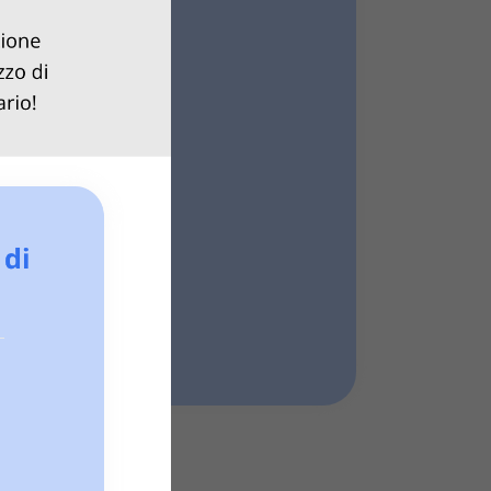
/ mese
ù