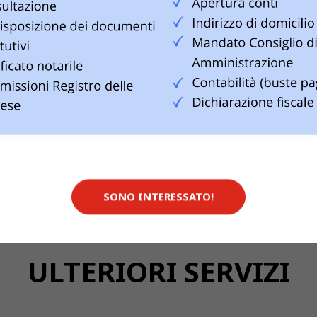
tativo
Etichettatura 
mprese
Ricezione e in
l Codice
Servizio telef
R)
7 giorni su 7
SONO INTERESSATO!
ULTERIORI SERVIZI