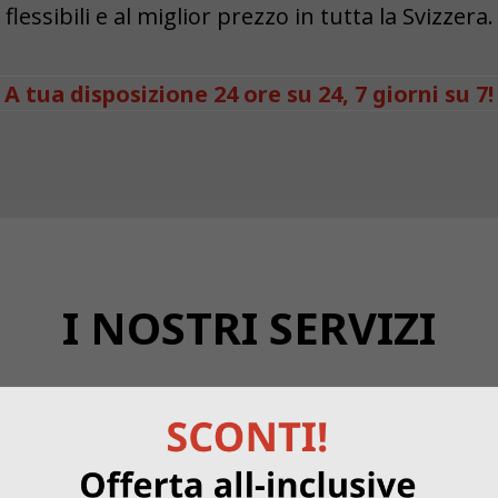
flessibili e al miglior prezzo in tutta la Svizzera.
A tua disposizione 24 ore su 24, 7 giorni su 7!
I NOSTRI SERVIZI
n c/o
Indirizzo di 