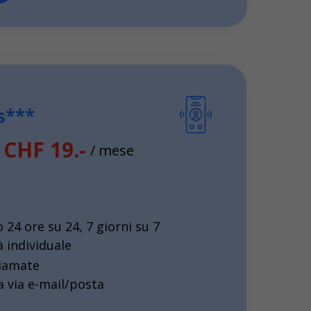
s***
 CHF 19.-
/ mese
o 24 ore su 24, 7 giorni su 7
 individuale
iamate
a via e-mail/posta