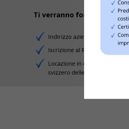
Ti verranno forniti:
Indirizzo aziendale rappresen
Iscrizione al Registro delle i
Locazione in conformità con i
svizzero delle obbligazioni (O