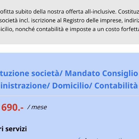
CHF 149.-
La tua società
Zugerstrasse 1
6300 Zug
Scopri di pi