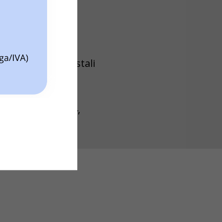
delle cassette postali
oltro della posta
onico 24 ore su 24,