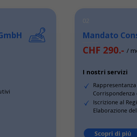
02
G/GmbH
Mandato Cons
CHF 290.-
/ m
I nostri servizi
Rappresentanza a
tivi
Corrispondenza 
Iscrizione al Reg
Elaborazione del
Scopri di più