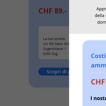
CHF 89.-
/ mese
La tua società
c/o RB Swiss Group GmbH
Zugerstrasse 1
6300 Zug
Scopri di più