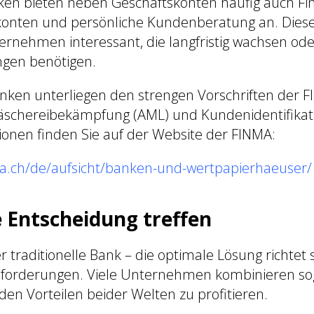
nken bieten neben Geschäftskonten häufig auch Fi
nten und persönliche Kundenberatung an. Diese 
ternehmen interessant, die langfristig wachsen o
ngen benötigen.
anken unterliegen den strengen Vorschriften der 
schereibekämpfung (AML) und Kundenidentifikati
ionen finden Sie auf der Website der FINMA:
a.ch/de/aufsicht/banken-und-wertpapierhaeuser/
e Entscheidung treffen
traditionelle Bank – die optimale Lösung richtet 
nforderungen. Viele Unternehmen kombinieren so
en Vorteilen beider Welten zu profitieren.