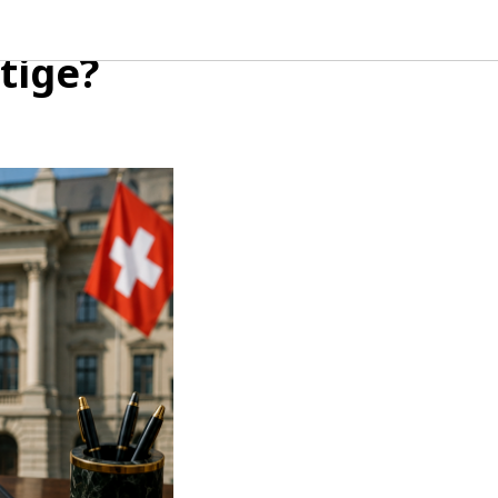
chweizer
tige?