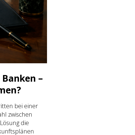
r Banken –
hmen?
tten bei einer
hl zwischen
Lösung die
ukunftsplänen