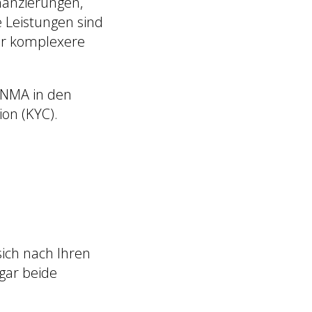
nanzierungen,
Leistungen sind
der komplexere
FINMA in den
on (KYC).
sich nach Ihren
gar beide