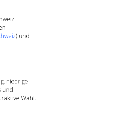
chweiz
den
chweiz
) und
, niedrige
s und
raktive Wahl.