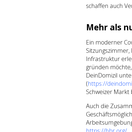
schaffen auch Ve
Mehr als nu
Ein moderner Cow
Sitzungszimmer, 
Infrastruktur erl
gründen möchte, p
DeinDomizil unte
(
https://deindom
Schweizer Markt 
Auch die Zusam
Geschäftsmöglichk
Arbeitsumgebunge
https://hbr.org/
.