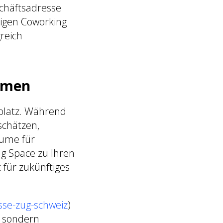
schäftsadresse
tigen Coworking
reich
ehmen
splatz. Während
schätzen,
äume für
ng Space zu Ihren
 für zukünftiges
sse-zug-schweiz
)
, sondern