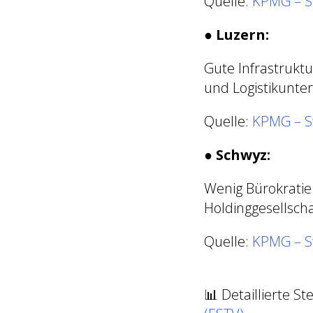
Quelle:
KPMG – S
●
Luzern:
Gute Infrastruktu
und Logistikunt
Quelle:
KPMG – S
●
Schwyz:
Wenig Bürokratie 
Holdinggesellscha
Quelle:
KPMG – S
📊 Detaillierte St