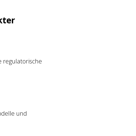
kter
e regulatorische
odelle und