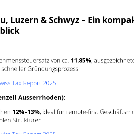
au, Luzern & Schwyz – Ein kompa
blick
nehmenssteuersatz von ca.
11.85%
, ausgezeichnet
d schneller Gründungsprozess.
wiss Tax Report 2025
enzell Ausserrhoden):
schen
12%–13%
, ideal für remote-first Geschäftsm
iblen Strukturen.