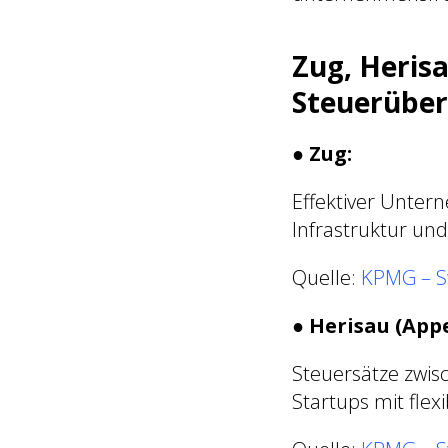
Zug, Heris
Steuerüber
●
Zug:
Effektiver Unter
Infrastruktur un
Quelle:
KPMG – S
●
Herisau (App
Steuersätze zwi
Startups mit flex