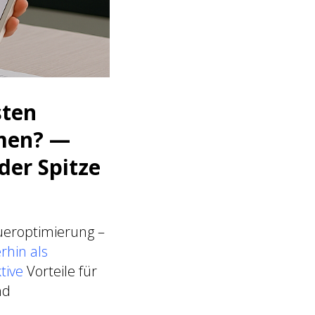
sten
hmen? —
der Spitze
ueroptimierung –
rhin als
tive
Vorteile für
nd