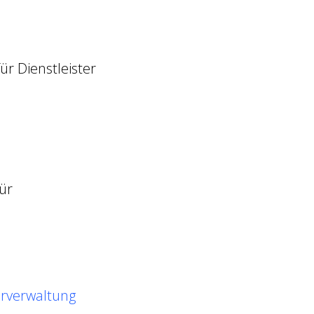
ür Dienstleister
ür
erverwaltung