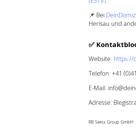
(ESTV)
.
📌 Bei
DeinDomizi
Herisau und ande
✅
Kontaktblo
Website:
https://
Telefon: +41 (0)4
E-Mail: info@dein
Adresse: Blegistr
RB Swiss Group GmbH