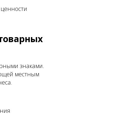
 ценности
 товарных
арными знаками.
ующей местным
неса.
ения