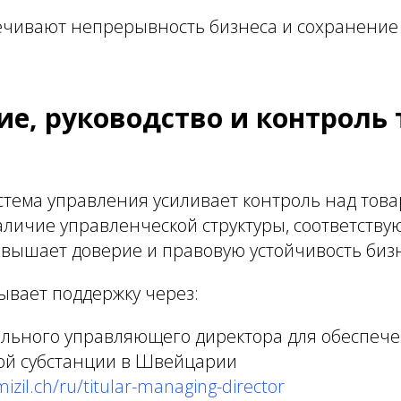
ечивают непрерывность бизнеса и сохранение
ие, руководство и контроль
стема управления усиливает контроль над тов
личие управленческой структуры, соответств
овышает доверие и правовую устойчивость биз
зывает поддержку через:
ального управляющего директора для обеспеч
ой субстанции в Швейцарии
izil.ch/ru/titular-managing-director