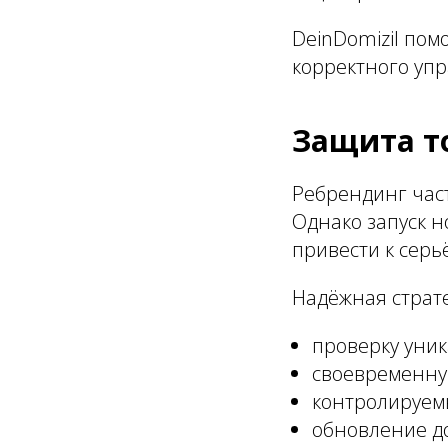
DeinDomizil пом
корректного уп
Защита т
Ребрендинг час
Однако запуск 
привести к сер
Надёжная страт
проверку уник
своевременну
контролируемы
обновление до