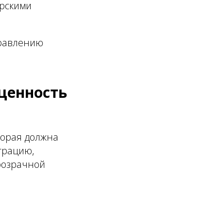
арскими
правлению
ценность
торая должна
трацию,
розрачной