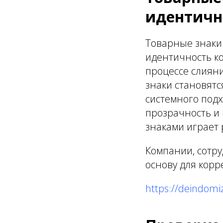
идентичн
Товарные знаки 
идентичность ко
процессе слиян
знаки становят
системного под
прозрачность и
знаками играет
Компании, сотр
основу для кор
https://deindomiz