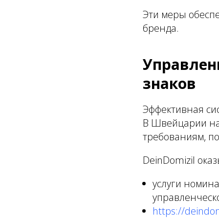
Эти меры обесп
бренда.
Управлен
знаков
Эффективная си
В Швейцарии на
требованиям, п
DeinDomizil ока
услуги номин
управленческ
https://deindom