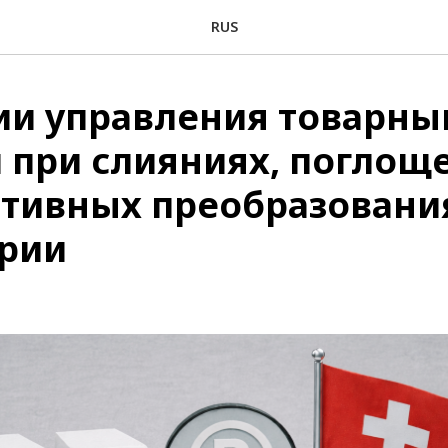
RUS
ии управления товарн
 при слияниях, поглощ
тивных преобразовани
рии