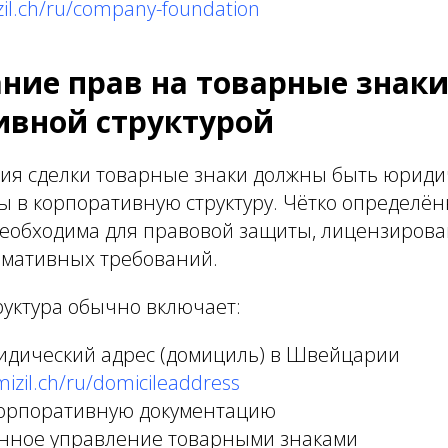
zil.ch/ru/company-foundation
ние прав на товарные знаки
ивной структурой
ия сделки товарные знаки должны быть юрид
ы в корпоративную структуру. Чётко определё
необходима для правовой защиты, лицензирова
мативных требований.
руктура обычно включает:
дический адрес (домициль) в Швейцарии
mizil.ch/ru/domicileaddress
орпоративную документацию
нное управление товарными знаками