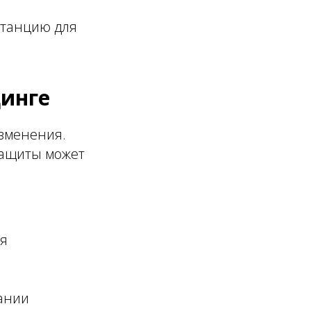
станцию для
динге
изменения.
защиты может
ия
вании