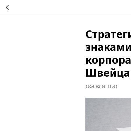
Стратег
знаками
корпора
Швейца
2026-02-03 13:07