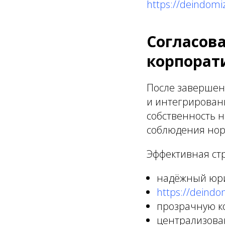
https://deindomi
Согласова
корпорат
После завершен
и интегрирован
собственность 
соблюдения нор
Эффективная ст
надёжный юри
https://deindo
прозрачную к
централизова