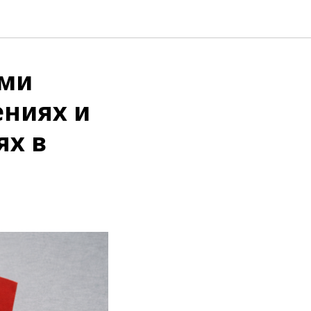
ыми
ениях и
ях в