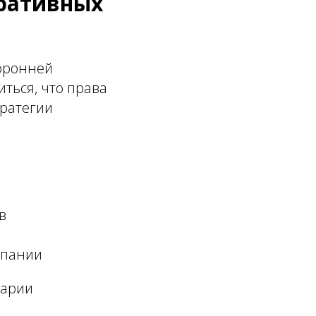
оративных
оронней
ться, что права
тратегии
в
мпании
царии