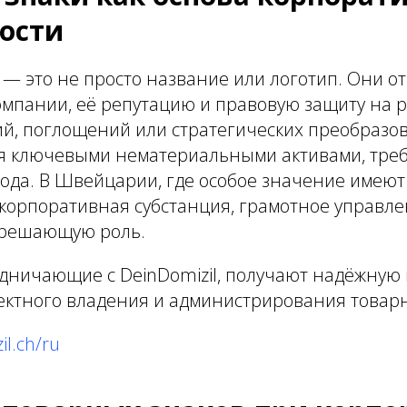
ости
— это не просто название или логотип. Они о
мпании, её репутацию и правовую защиту на р
ий, поглощений или стратегических преобразо
ся ключевыми нематериальными активами, тр
хода. В Швейцарии, где особое значение имеют
 корпоративная субстанция, грамотное управл
 решающую роль.
удничающие с DeinDomizil, получают надёжную
ректного владения и администрирования товарн
il.ch/ru