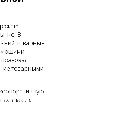
тражают
ынке. В
ваний товарные
ебующими
 правовая
ение товарными
 корпоративную
ых знаков.