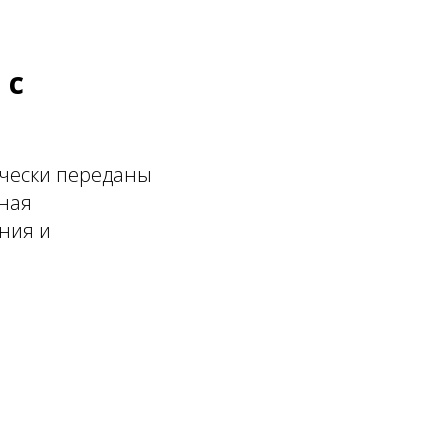
 с
ически переданы
нная
ния и