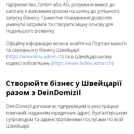
підприємство, GmbH або AG, розуміння вимог до
капіталу є важливим кроком на шляху до успішного
запуску бізнесу. Грамотне планування дозволяє
уникнути затримок та створити міцну основу для
подальшого розвитку.
Офіційну інформацію можна знайти на Порталі малого
та середнього бізнесу Швейцарії
(
https://www.kmu.admin.ch
) та в Швейцарському
кодексі зобов'язань (
https://www.fedlex.admin.ch
).
Створюйте бізнес у Швейцарії
разом з DeinDomizil
DeinDomizil допомагає підприємцям із реєстрацією
компаній, наданням юридичних адрес, бухгалтерським
супроводом та адміністративними послугами по всій
Швейцарії.