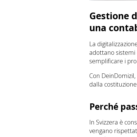
Gestione di
una contab
La digitalizzazio
adottano sistemi d
semplificare i proc
Con DeinDomizil,
dalla costituzione
Perché pass
In Svizzera è con
vengano rispettat