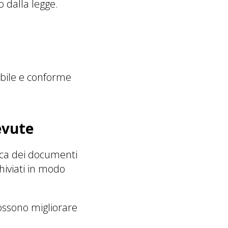
o dalla legge.
abile e conforme
evute
nica dei documenti
hiviati in modo
possono migliorare