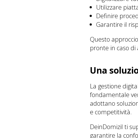
Utilizzare piat
Definire proce
Garantire il ri
Questo approccio 
pronte in caso di 
Una soluzi
La gestione digit
fondamentale verso
adottano soluzion
e competitività.
DeinDomizil ti su
garantire la conf