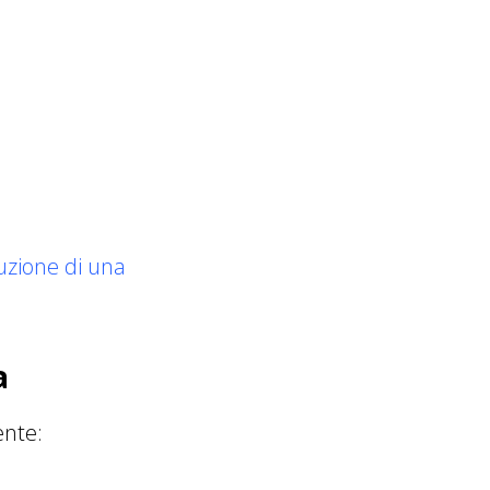
uzione di una
a
ente: