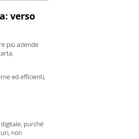
ra: verso
pre più aziende
carta,
e ed efficienti,
digitale, purché
curi, non