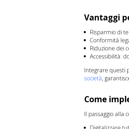
Vantaggi pe
Risparmio di t
Conformità lega
Riduzione dei c
Accessibilità: 
Integrare questi p
società
, garantis
Come imple
Il passaggio alla
Digitalizzare tu