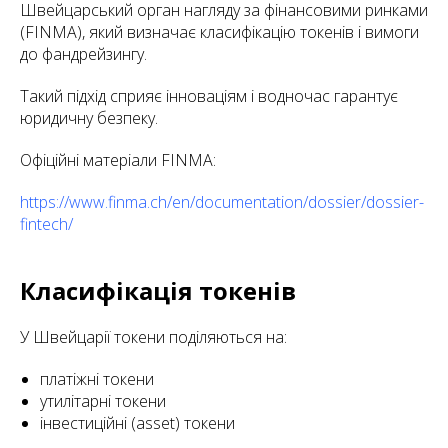
Швейцарський орган нагляду за фінансовими ринками
(FINMA), який визначає класифікацію токенів і вимоги
до фандрейзингу.
Такий підхід сприяє інноваціям і водночас гарантує
юридичну безпеку.
Офіційні матеріали FINMA:
https://www.finma.ch/en/documentation/dossier/dossier-
fintech/
Класифікація токенів
У Швейцарії токени поділяються на:
платіжні токени
утилітарні токени
інвестиційні (asset) токени