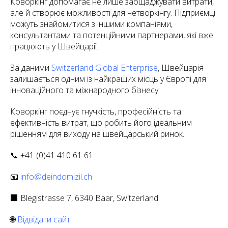
Коворкінг допомагає не лише заощаджувати витрати,
але й створює можливості для нетворкінгу. Підприємці
можуть знайомитися з іншими компаніями,
консультантами та потенційними партнерами, які вже
працюють у Швейцарії.
За даними
Switzerland Global Enterprise
, Швейцарія
залишається одним із найкращих місць у Європі для
інноваційного та міжнародного бізнесу.
Коворкінг поєднує гнучкість, професійність та
ефективність витрат, що робить його ідеальним
рішенням для виходу на швейцарський ринок.
📞 +41 (0)41 410 61 61
📧
info@deindomizil.ch
🏢 Blegistrasse 7, 6340 Baar, Switzerland
🌐
Відвідати сайт