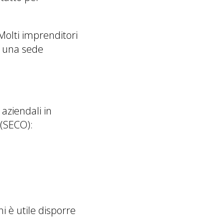
 Molti imprenditori
i una sede
aziendali in
 (SECO):
ni è utile disporre