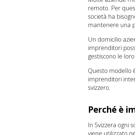
remoto. Per quest
società ha bisogno 
mantenere una pr
Un domicilio azie
imprenditori poss
gestiscono le loro
Questo modello è
imprenditori inte
svizzero.
Perché è i
In Svizzera ogni s
viene utilizzato 