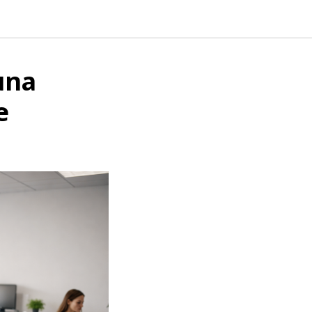
una
e