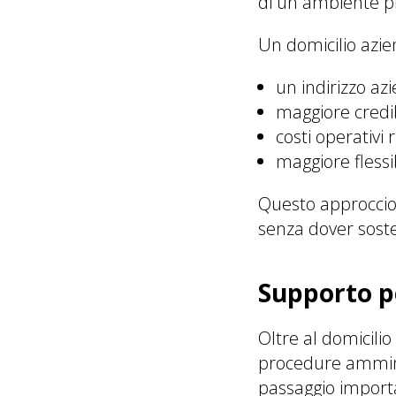
di un ambiente pr
Un domicilio azien
un indirizzo az
maggiore credib
costi operativi 
maggiore flessib
Questo approccio
senza dover sost
Supporto pe
Oltre al domicili
procedure amminis
passaggio importa