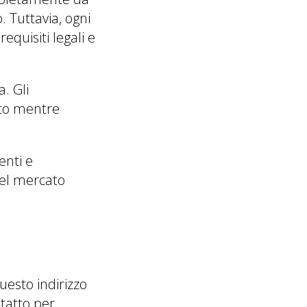
 Tuttavia, ogni
requisiti legali e
. Gli
uto mentre
enti e
nel mercato
Questo indirizzo
ntatto per