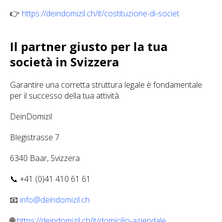
👉
https://deindomizil.ch/it/costituzione-di-societ
Il partner giusto per la tua
società in Svizzera
Garantire una corretta struttura legale è fondamentale
per il successo della tua attività.
DeinDomizil
Blegistrasse 7
6340 Baar, Svizzera
📞 +41 (0)41 410 61 61
📧
info@deindomizil.ch
🌐
https://deindomizil.ch/it/domicilio-aziendale