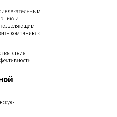
привлекательным
панию и
 позволяющим
вить компанию к
ответствие
фективность.
ной
ескую