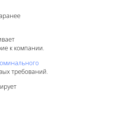
заранее
ивает
ие к компании.
оминального
вых требований.
ирует