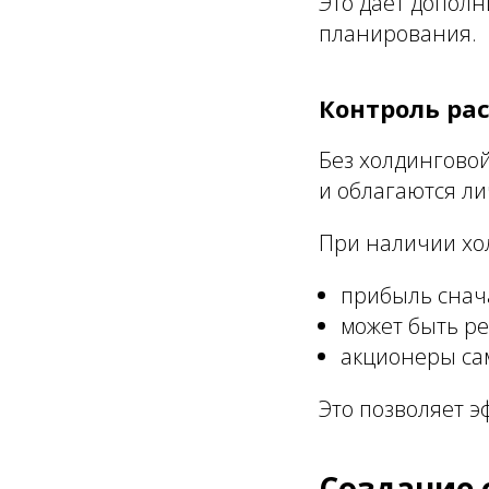
Это дает допол
планирования.
Контроль ра
Без холдингово
и облагаются л
При наличии хо
прибыль снач
может быть р
акционеры са
Это позволяет э
Создание 