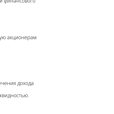
 и финансового
мую акционерам
учения дохода
иквидностью.