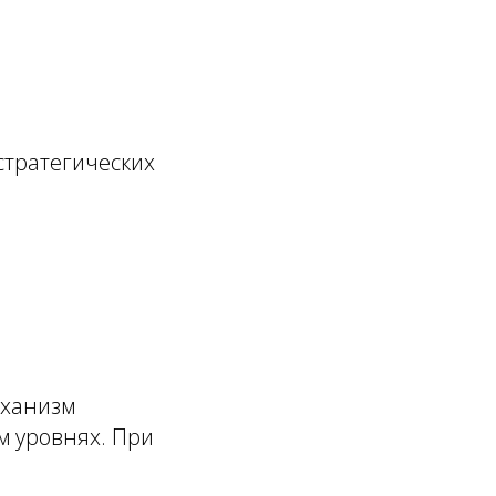
стратегических
еханизм
м уровнях. При