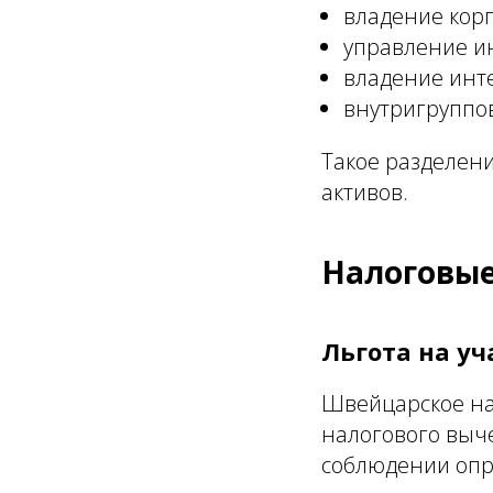
владение кор
управление и
владение инт
внутригруппо
Такое разделени
активов.
Налоговы
Льгота на уча
Швейцарское на
налогового выч
соблюдении опр