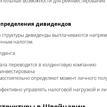
нительные возможности для реинвестирования
спределения дивидендов
й структуры дивиденды выплачиваются напря
ичным налогом.
лдинга:
ала переводится в холдинговую компанию
еинвестирована
мостоятельно определяют момент личного пол
ффективно управлять налоговой нагрузкой и л
структуры в Швейцарии