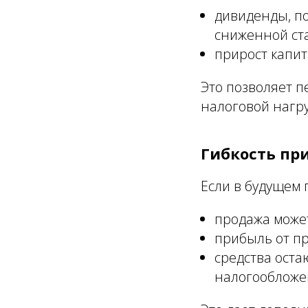
дивиденды, по
сниженной ст
прирост капи
Это позволяет 
налоговой нагру
Гибкость пр
Если в будущем
продажа може
прибыль от п
средства оста
налогообложе