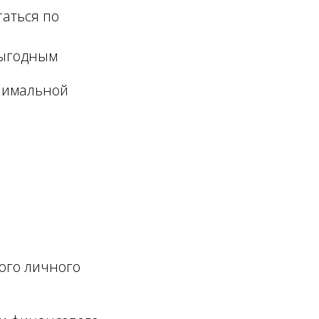
аться по
выгодным
инимальной
ного личного