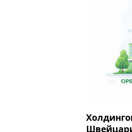
Холдинго
Швейцари