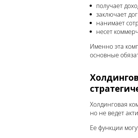
получает дохо
заключает до
нанимает сот
несет коммер
Именно эта комп
основные обязат
Холдингов
стратегич
Холдинговая ко
но не ведет акт
Ее функции могу