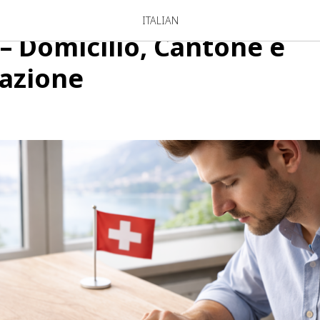
ne delle società crypto i
ITALIAN
 – Domicilio, Cantone e
azione