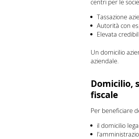
centri per le soci
Tassazione azi
Autorità con es
Elevata credib
Un domicilio azien
aziendale.
Domicilio,
fiscale
Per beneficiare de
il domicilio leg
l’amministrazion