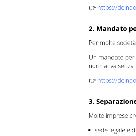
👉
https://deindom
2. Mandato pe
Per molte società
Un mandato per a
normativa senza li
👉
https://deind
3. Separazione
Molte imprese cr
sede legale e d