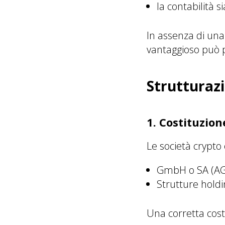
la contabilità s
In assenza di un
vantaggioso può p
Strutturazi
1. Costituzion
Le società crypt
GmbH o SA (AG)
Strutture holdi
Una corretta costi