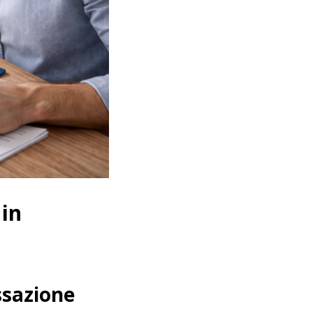
 in
ssazione