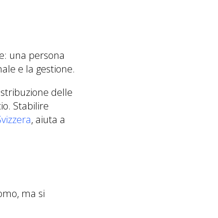
ce: una persona
nale e la gestione.
stribuzione delle
o. Stabilire
Svizzera
, aiuta a
nomo, ma si