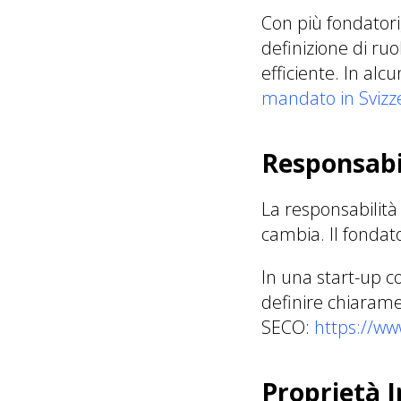
Con più fondatori,
definizione di ruo
efficiente. In al
mandato in Svizz
Responsabil
La responsabilità 
cambia. Il fondator
In una start-up c
definire chiaramen
SECO:
https://ww
Proprietà I