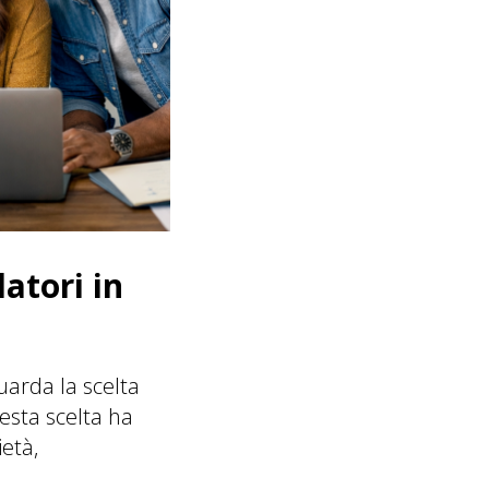
atori in
uarda la scelta
esta scelta ha
ietà,