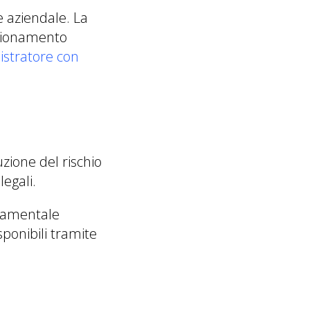
e aziendale. La
unzionamento
stratore con
uzione del rischio
legali.
ndamentale
sponibili tramite