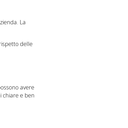
azienda. La
rispetto delle
 possono avere
li chiare e ben