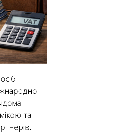
осіб
міжнародно
ідома
мікою та
артнерів.