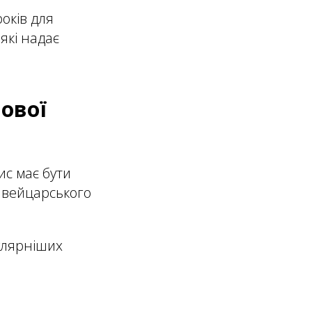
оків для
які надає
вової
ис має бути
Швейцарського
пулярніших