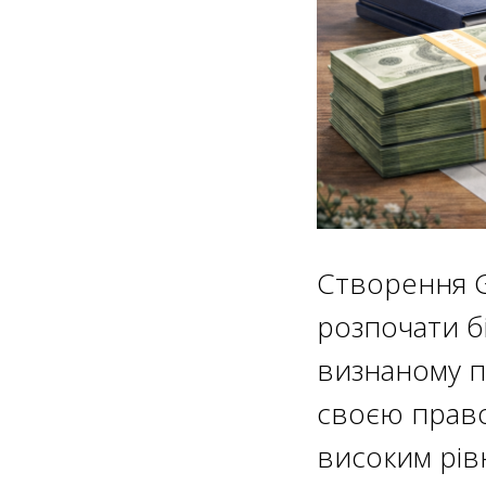
Створення G
розпочати б
визнаному п
своєю право
високим рівн