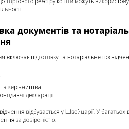
до торгового реєстру кошти можуть використову
яльності.
овка документів та нотаріал
ння
я включає підготовку та нотаріальне посвідче
ї
 та керівництва
конодавчі декларації
відчення відбувається у Швейцарії. У багатьох 
ння за довіреністю.