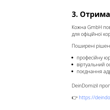
3. Отрим
Кожна GmbH пови
для офіційної к
Поширені рішен
професійну ю
віртуальний о
поєднання адр
DeinDomizil про
👉
https://deindo