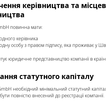
чення керівництва та місце
ництва
mbH повинна мати:
дного керівника
ну особу з правом підпису, яка проживає у Шв
тує юридичне представництво компанії в країні
ання статутного капіталу
mbH необхідний мінімальний статутний капітал
 бути повністю внесений до реєстрації компанії.