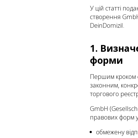
У цій статті под
створення GmbH 
DeinDomizil.
1. Визнач
форми
Першим кроком є
законним, конкр
торгового реєстр
GmbH (Gesellsch
правових форм у
обмежену відп