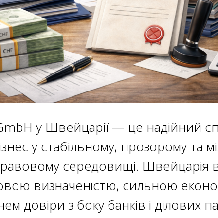
mbH у Швейцарії — це надійний сп
ізнес у стабільному, прозорому та 
равовому середовищі. Швейцарія в
вою визначеністю, сильною еконо
ем довіри з боку банків і ділових п