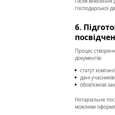
Після внесення 
господарської ді
6. Підгот
посвідче
Процес створенн
документів:
статут компані
дані учасників
обов’язкові за
Нотаріальне пос
можливе оформле