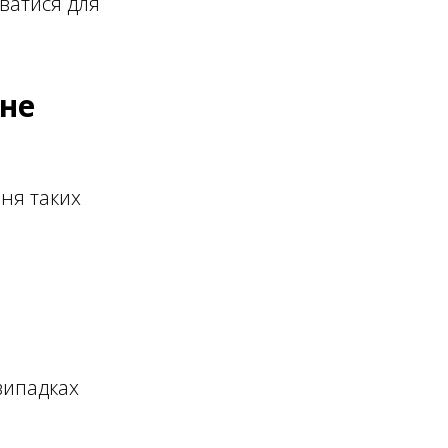
ватися для
ьне
ння таких
випадках