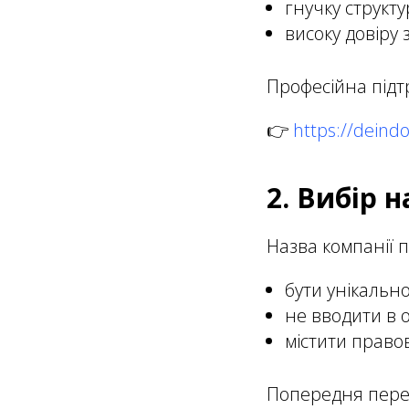
гнучку структ
високу довіру 
Професійна підтр
👉
https://deind
2. Вибір 
Назва компанії 
бути унікально
не вводити в 
містити прав
Попередня перев