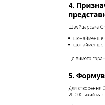
4. Призна
представ
Швейцарська G
щонайменше о
щонайменше од
Ця вимога гаран
5. Формув
Для створення G
20 000, який має