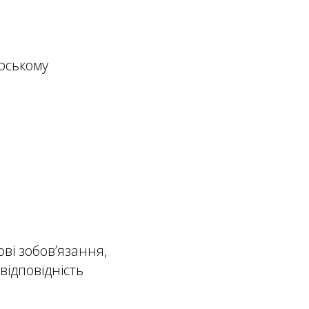
рському
ові зобов’язання,
відповідність