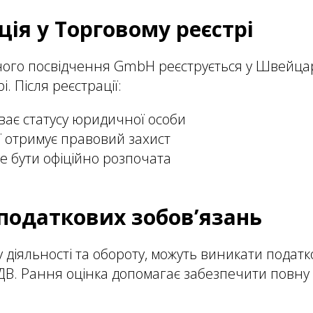
ація у Торговому реєстрі
ного посвідчення GmbH реєструється у Швейца
. Після реєстрації:
ває статусу юридичної особи
ї отримує правовий захист
же бути офіційно розпочата
 податкових зобов’язань
 діяльності та обороту, можуть виникати податк
В. Рання оцінка допомагає забезпечити повну 