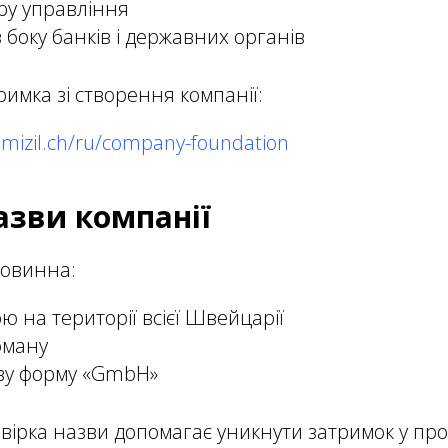
уру управління
з боку банків і державних органів
имка зі створення компанії:
omizil.ch/ru/company-foundation
назви компанії
повинна:
ю на території всієї Швейцарії
оману
ову форму «GmbH»
ірка назви допомагає уникнути затримок у проц