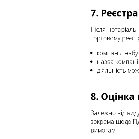
7. Реєстр
Після нотаріаль
торговому реєстрі
компанія набу
назва компані
діяльність мо
8. Оцінка
Залежно від виду
зокрема щодо ПД
вимогам.