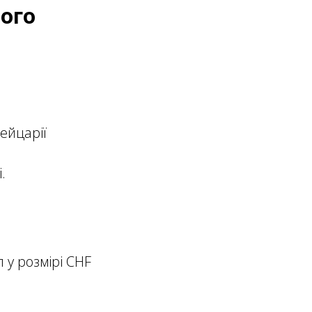
вого
ейцарії
.
 у розмірі CHF