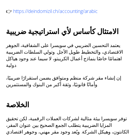
👉
https://deindomizil.ch/accounting/arabic
الامتثال كأساس لأي استراتيجية ضريبية
يعتمد التحسين الضريبي في سويسرا على الشفافية، الجوهر
الاقتصادي، والتخطيط طويل الأجل. وتولي السلطات الضريبية
اهتمامًا خاصًا بنماذج أعمال الكريبتو، لا سيما عند وجود هياكل
دولية.
إن إنشاء مقر شركة منظم ومتوافق يضمن استقرارًا ضريبيًا،
وأمانًا قانونيًا، وثقة أكبر من البنوك والمستثمرين.
الخلاصة
توفر سويسرا بيئة مثالية لشركات العملات الرقمية، لكن تحقيق
المزايا الضريبية يتطلب الجمع الصحيح بين عنوان المقر،
الكانتون، وهيكل الشركة. ويُعد وجود مقر مهني، وجوهر اقتصادي