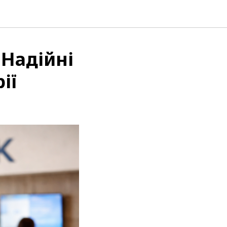
 Надійні
ії