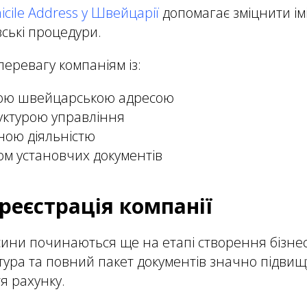
cile Address у Швейцарії
допомагає зміцнити імі
вські процедури.
перевагу компаніям із:
ою швейцарською адресою
уктурою управління
ною діяльністю
м установчих документів
реєстрація компанії
осини починаються ще на етапі створення бізне
ура та повний пакет документів значно підви
я рахунку.