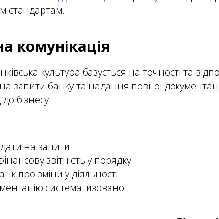
им стандартам.
а комунікація
івська культура базується на точності та відпо
на запити банку та надання повної документац
 до бізнесу.
ідати на запити
інансову звітність у порядку
нк про зміни у діяльності
ументацію систематизовано