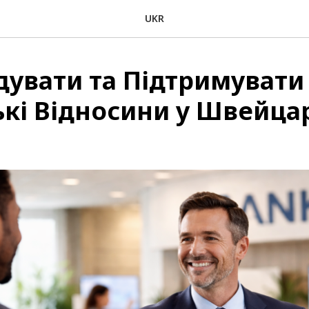
UKR
дувати та Підтримувати
ькі Відносини у Швейцар