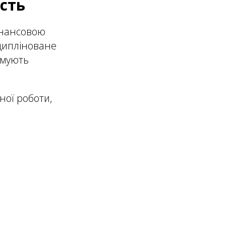
ість
інансовою
сципліноване
рмують
ної роботи,