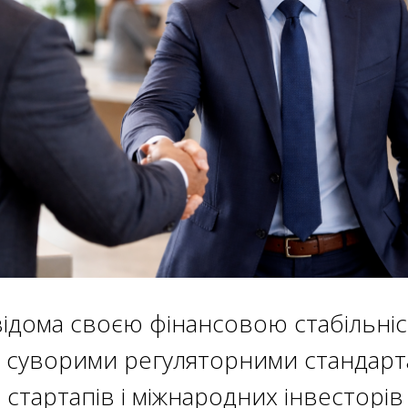
ідома своєю фінансовою стабільніс
 суворими регуляторними стандарт
 стартапів і міжнародних інвесторів 