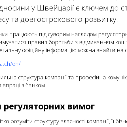
ідносини у Швейцарії є ключем до с
есу та довгострокового розвитку.
ки працюють під суворим наглядом регуляторн
римуватися правил боротьби з відмиванням кошті
етальну офіційну інформацію можна знайти на с
a.ch/en/
вильна структура компанії та професійна комуні
івпраці з банком.
я регуляторних вимог
тко розуміти структуру власності компанії, її біз