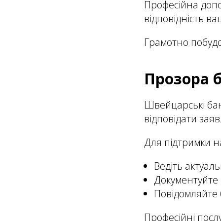
Професійна допо
відповідність в
Грамотно побудо
Прозора б
Швейцарські бан
відповідати заяв
Для підтримки н
Ведіть актуаль
Документуйте в
Повідомляйте 
Професійні посл