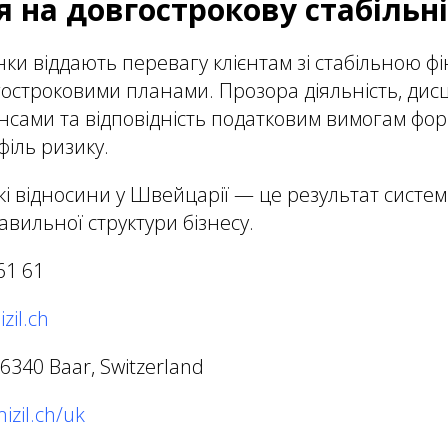
я на довгострокову стабільн
ки віддають перевагу клієнтам зі стабільною ф
гостроковими планами. Прозора діяльність, ди
нсами та відповідність податковим вимогам фо
іль ризику.
кі відносини у Швейцарії — це результат систем
авильної структури бізнесу.
61 61
zil.ch
, 6340 Baar, Switzerland
izil.ch/uk