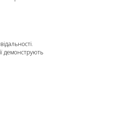
відальності.
ії демонструють