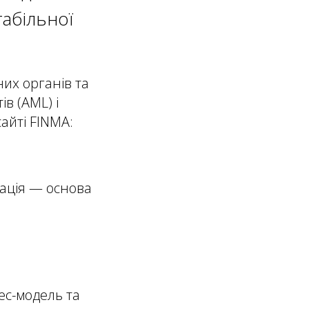
табільної
их органів та
в (AML) і
айті FINMA:
кація — основа
нес-модель та