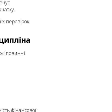
ечує
очатку.
іх перевірок.
сципліна
жі повинні
ість фінансової