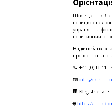
Орієнтаці
Швейцарські бан
позицією та дов
управління фіна
позитивний проф
Надійні банківсь
прозорості та пр
📞 +41 (0)41 410 
📧
info@deindomi
🏢 Blegistrasse 7
🌐
https://deindom