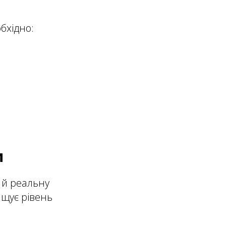
бхідно:
и
 й реальну
ищує рівень