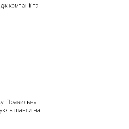
дж компанії та
су. Правильна
щують шанси на