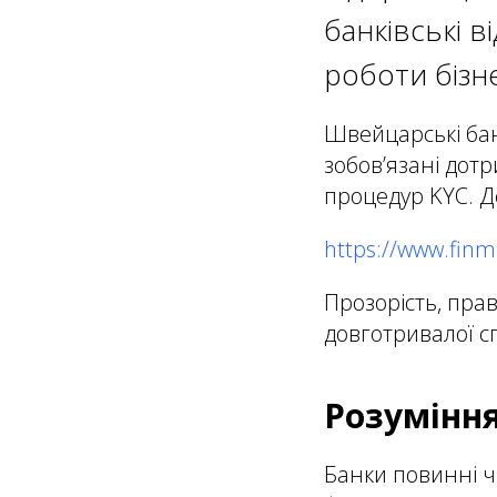
банківські в
роботи бізн
Швейцарські бан
зобов’язані дот
процедур KYC. Д
https://www.finm
Прозорість, пра
довготривалої сп
Розумінн
Банки повинні чі