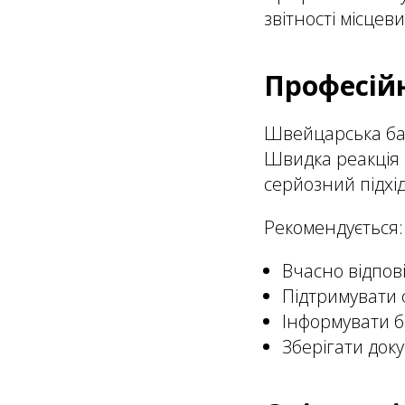
звітності місцев
Професійн
Швейцарська банк
Швидка реакція 
серйозний підхід
Рекомендується:
Вчасно відпов
Підтримувати ф
Інформувати ба
Зберігати док