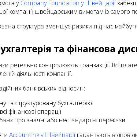
мога у
Company Foundation у Швейцарії
забезп
ашої компанії швейцарським вимогам із самого п
вана структура зменшує ризики під час майбутн
ухгалтерія та фінансова ди
ки ретельно контролюють транзакції. Всі плате
леній діяльності компанії.
адійних банківських відносин:
ну та структуровану бухгалтерію
сі фінансові операції
банк про значні або нестандартні перекази
уги
Accounting у Швейцарії
гарантують відповідн