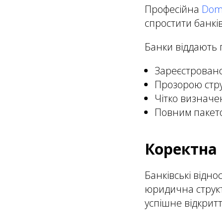
Професійна
Domi
спростити банкі
Банки віддають 
Зареєстрован
Прозорою стр
Чітко визначе
Повним пакето
Коректна 
Банківські відн
юридична структ
успішне відкритт