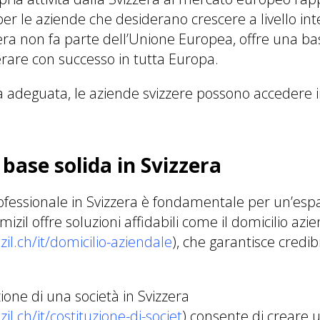
per le aziende che desiderano crescere a livello int
era non fa parte dell’Unione Europea, offre una bas
erare con successo in tutta Europa.
 adeguata, le aziende svizzere possono accedere i
base solida in Svizzera
fessionale in Svizzera è fondamentale per un’esp
zil offre soluzioni affidabili come il domicilio azie
il.ch/it/domicilio-aziendale
), che garantisce credib
uzione di una società in Svizzera
il.ch/it/costituzione-di-societ
) consente di creare 