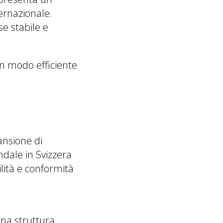
ernazionale.
e stabile e
n modo efficiente
ansione di
ndale in Svizzera
ilità e conformità
una struttura