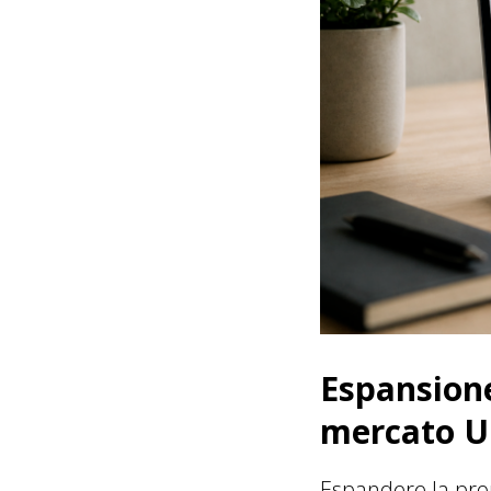
Espansione
mercato U
Espandere la prop