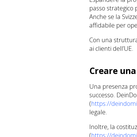
passo strategico 
Anche se la Svizz
affidabile per op
Con una struttura
ai clienti dell’UE.
Creare una 
Una presenza pro
successo. DeinDomi
(
https://deindomiz
legale.
Inoltre, la costit
(
https://deindomiz