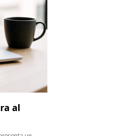
ra al
ppresenta un