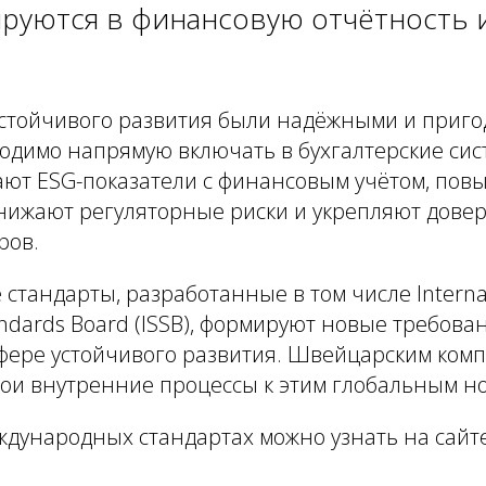
ируются в финансовую отчётность 
стойчивого развития были надёжными и приг
ходимо напрямую включать в бухгалтерские сис
ают ESG-показатели с финансовым учётом, по
нижают регуляторные риски и укрепляют довер
ров.
тандарты, разработанные в том числе Interna
Standards Board (ISSB), формируют новые требов
фере устойчивого развития. Швейцарским ком
вои внутренние процессы к этим глобальным н
дународных стандартах можно узнать на сайте