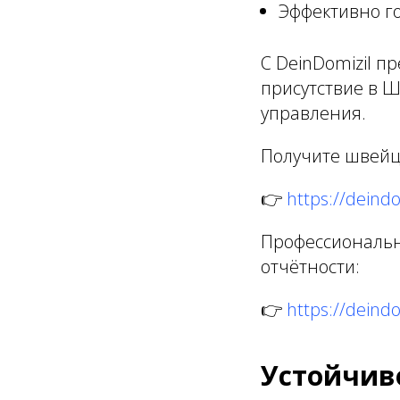
Эффективно го
С DeinDomizil п
присутствие в 
управления.
Получите швейц
👉
https://deindo
Профессиональн
отчётности:
👉
https://deindo
Устойчив