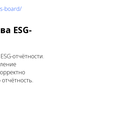
ds-board/
ва ESG-
ESG-отчётности.
еление
корректно
 отчётность.