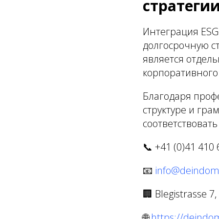
стратеги
Интеграция ESG
долгосрочную с
является отдель
корпоративного
Благодаря проф
структуре и гр
соответствовать
📞 +41 (0)41 410 
📧
info@deindomi
🏢 Blegistrasse 7
🌐
https://deindom