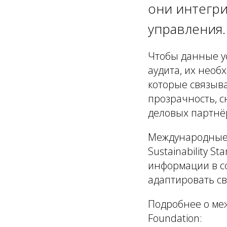
они интегр
управления.
Чтобы данные у
аудита, их необ
которые связыв
прозрачность, с
деловых партнё
Международные с
Sustainability 
информации в с
адаптировать с
Подробнее о меж
Foundation: