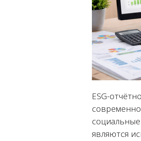
ESG-отчётн
современной
социальные 
являются и