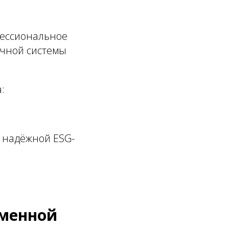
фессиональное
ачной системы
:
 надёжной ESG-
еменной