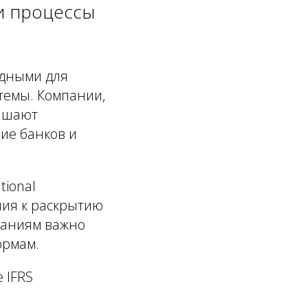
и процессы
одными для
темы. Компании,
вышают
ие банков и
tional
ания к раскрытию
паниям важно
ормам.
 IFRS