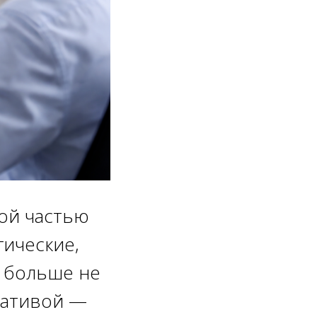
ой частью
ические,
) больше не
иативой —