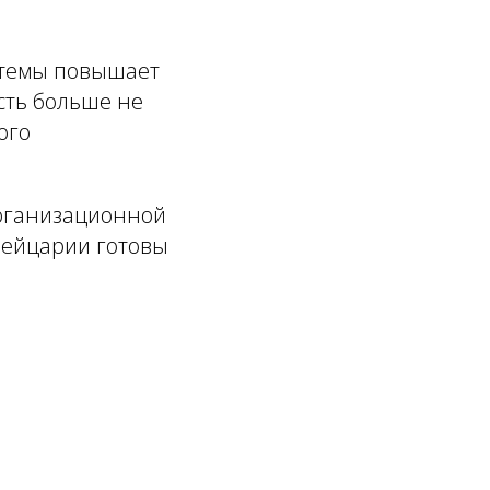
стемы повышает
сть больше не
ого
организационной
вейцарии готовы