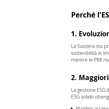
Perché l’E
1. Evoluzio
La Svizzera sta p
sostenibilità in l
mentre le PMI ris
2. Maggiori
La gestione ESG è
ESG solido otten
Maggior access