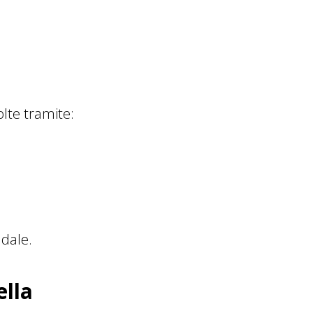
lte tramite:
ndale.
ella