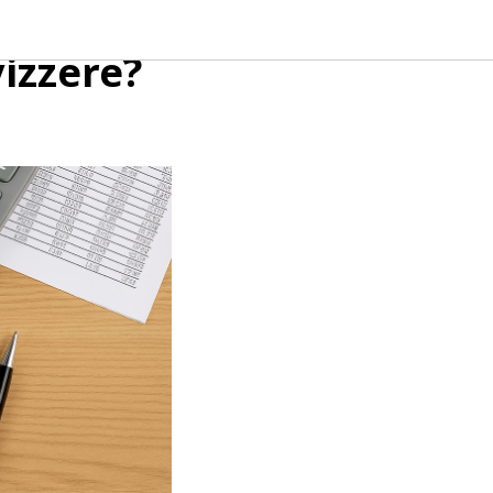
 – Un
izzere?