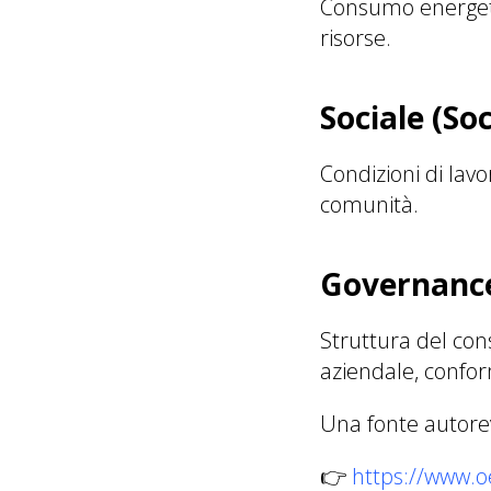
Consumo energetico
risorse.
Sociale (Soc
Condizioni di lavo
comunità.
Governanc
Struttura del cons
aziendale, confo
Una fonte autorev
👉
https://www.oe