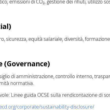
, emissioni di CO₂, gestione dei rifiuti, utilizzo so
ial)
ro, sicurezza, equità salariale, diversità, formazion
e (Governance)
iglio di amministrazione, controllo interno, traspa
rmità normativa.
ole: Linee guida OCSE sulla rendicontazione di sos
cd.org/corporate/sustainability-disclosure/