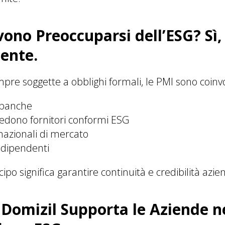
ono Preoccuparsi dell’ESG? Sì,
ente.
re soggette a obblighi formali, le PMI sono coinvo
e banche
hiedono fornitori conformi ESG
nazionali di mercato
 dipendenti
cipo significa garantire continuità e credibilità azie
omizil Supporta le Aziende n