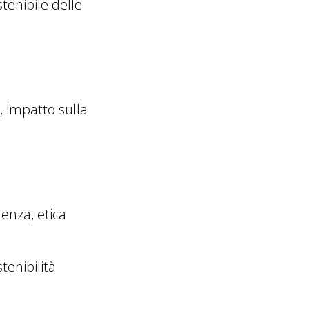
stenibile delle
e, impatto sulla
renza, etica
tenibilità