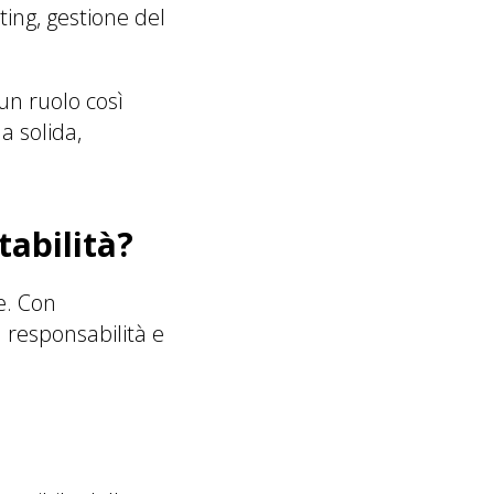
ng, gestione del
un ruolo così
a solida,
tabilità?
e. Con
a responsabilità e