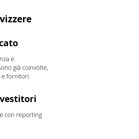
Svizzere
rcato
enza e
sono già coinvolte,
 fornitori.
vestitori
de con reporting