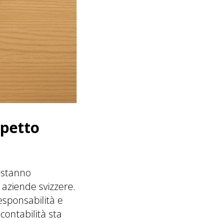
spetto
e—stanno
e aziende svizzere.
esponsabilità e
contabilità sta