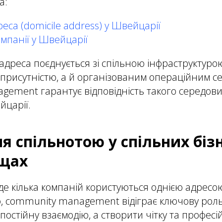
а:
са (domicile address) у Швейцарії
мпанії у Швейцарії
дреса поєднується зі спільною інфраструктурою
присутністю, а й організованим операційним 
ement гарантує відповідність такого середов
царії.
я спільнотою у спільних бізн
щах
де кілька компаній користуються однією адресо
, community management відіграє ключову роль
остійну взаємодію, а створити чітку та професі