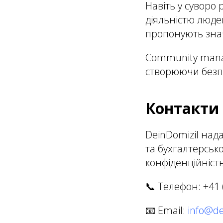
Навіть у суворо
діяльністю людей
пропонують знач
Community manag
створюючи безпе
Контакти 
DeinDomizil над
та бухгалтерсько
конфіденційність
📞 Телефон: +41 
📧 Email:
info@de