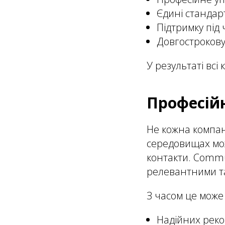
Єдині стандар
Підтримку під 
Довгострокову
У результаті всі
Професійн
Не кожна компан
середовищах мож
контакти. Commu
релевантними т
З часом це може
Надійних рек