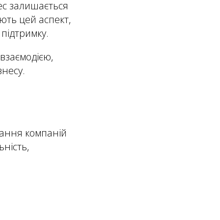
ес залишається
ують цей аспект,
 підтримку.
взаємодією,
несу.
вання компаній
ьність,