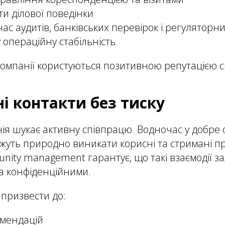
ти ділової поведінки
час аудитів, банківських перевірок і регулятор
 операційну стабільність
 компанії користуються позитивною репутацією с
і контакти без тиску
ія шукає активну співпрацю. Водночас у добре
уть природно виникати корисні та стримані пр
nity management гарантує, що такі взаємодії 
а конфіденційними.
 призвести до:
омендацій