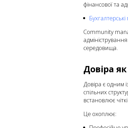
фінансової та ад
Бухгалтерські
Community manag
адміністрування
середовища.
Довіра як
Довіра є одним 
спільних структ
встановлює чітк
Це охоплює:
Професійне уп