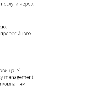
і послуги через:
єю,
 професійного
довища. У
ity management
м компаніям.