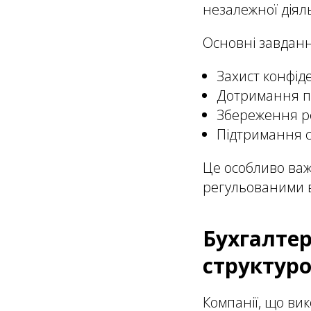
незалежної діяль
Основні завдан
Захист конфід
Дотримання п
Збереження ре
Підтримання с
Це особливо важ
регульованими в
Бухгалтер
структур
Компанії, що ви