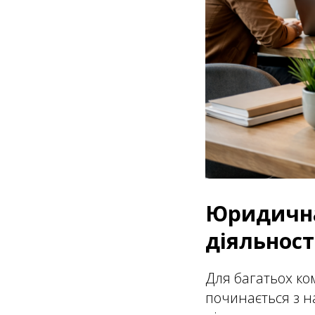
Юридична
діяльност
Для багатьох ко
починається з н