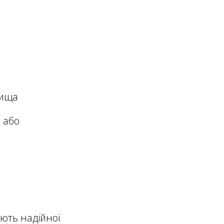
вища
 або
ують надійної