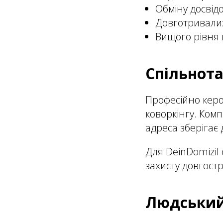
Обміну досвід
Довготривалих
Вищого рівня 
Спільнота
Професійно керов
коворкінгу. Ком
адреса зберігає 
Для DeinDomizil
захисту довгостр
Людський