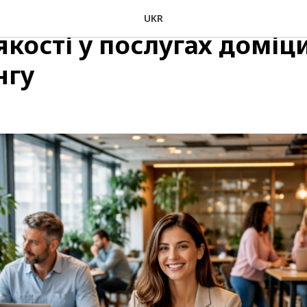
ty Management: прихо
UKR
кості у послугах доміци
нгу