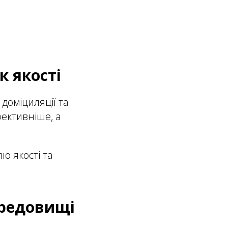
к якості
доміциляції та
ективніше, а
ю якості та
ередовищі