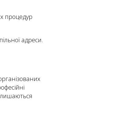
них процедур
пільної адреси.
 організованих
офесійні
залишаються