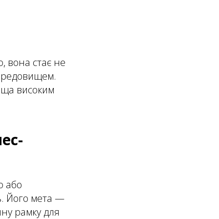
, вона стає не
середовищем.
ища високим
ес-
ю або
. Його мета —
йну рамку для