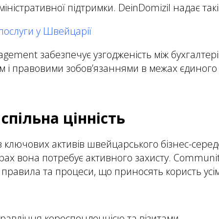
міністративної підтримки. DeinDomizil надає так
 послуги у Швейцарії
ement забезпечує узгодженість між бухгалтері
м і правовими зобов’язаннями в межах єдиного
 спільна цінність
із ключових активів швейцарського бізнес-сере
урах вона потребує активного захисту. Commun
і правила та процеси, що приносять користь усі
равління кореспонденцією та візитами