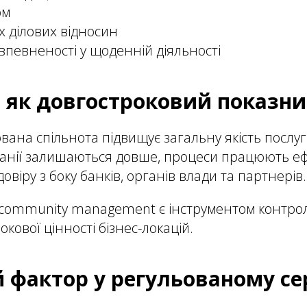
ом
 ділових відносин
впевненості у щоденній діяльності
 як довгостроковий показни
ана спільнота підвищує загальну якість послуг 
панії залишаються довше, процеси працюють еф
довіру з боку банків, органів влади та партнерів.
 community management є інструментом контрол
окової цінності бізнес-локацій.
 фактор у регульованому с