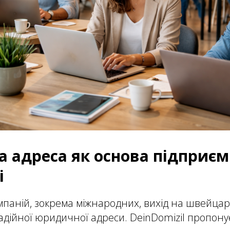
 адреса як основа підприєм
і
мпаній, зокрема міжнародних, вихід на швейца
адійної юридичної адреси. DeinDomizil пропону