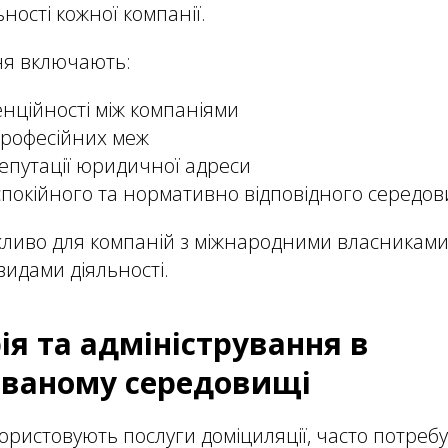
ності кожної компанії.
ня включають:
енційності між компаніями
рофесійних меж
путації юридичної адреси
покійного та нормативно відповідного середо
ливо для компаній з міжнародними власниками
идами діяльності.
ія та адміністрування в
ованому середовищі
користовують послуги доміциляції, часто потреб