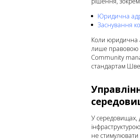
рішення, зокрем
Юридична адре
Заснування ко
Коли юридична а
лише правовою 
Community manag
стандартам Швей
Управлінн
середови
У середовищах, 
інфраструктурою
не стимулювати п