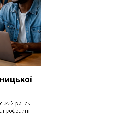
ницької
рський ринок
є професійні