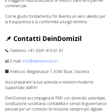
e maggiore fiducia da parte di revisori, banche e partner
commerciali.
Con le giuste fondamenta, l’IA diventa un vero alleato per
la trasparenza e la conformità a lungo termine.
📌 Contatti DeinDomizil
📞 Telefono: +41 (0)41 410 61 61
📧 E-mail:
info@deindomizil.ch
🏢 Indirizzo: Blegistrasse 7, 6340 Baar, Svizzera
Vuoi preparare la tua azienda a revisioni moderne
supportate dall’IA?
DeinDomizil accompagna le PMI con domicilio aziendale,
costituzione societaria, contabilità e servizi di governance
pensati per un contesto di revisione sempre più digitale.