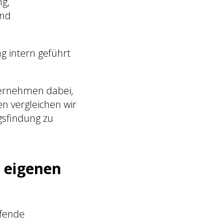
g,
und
g intern geführt
ternehmen dabei,
n vergleichen wir
gsfindung zu
 eigenen
ufende