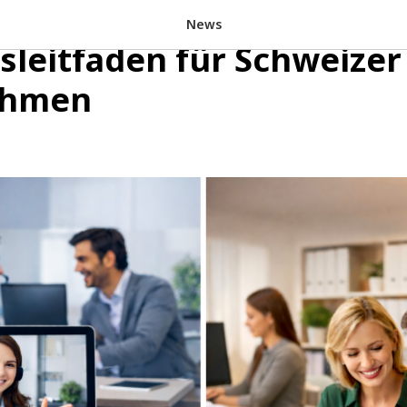
- oder Outsourcing-Buch
News
isleitfaden für Schweizer
ehmen