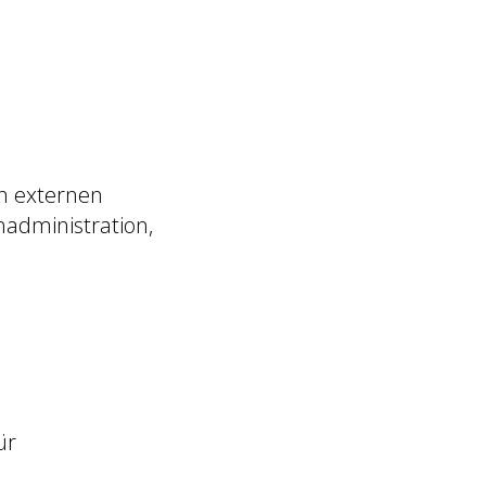
en externen
nadministration,
ür