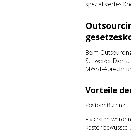
spezialisiertes K
Outsourcin
gesetzesk
Beim Outsourcing
Schweizer Dienst
MWST-Abrechnung
Vorteile d
Kosteneffizienz
Fixkosten werden
kostenbewusste