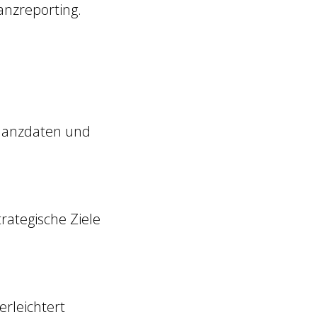
nzreporting.
inanzdaten und
ategische Ziele
rleichtert