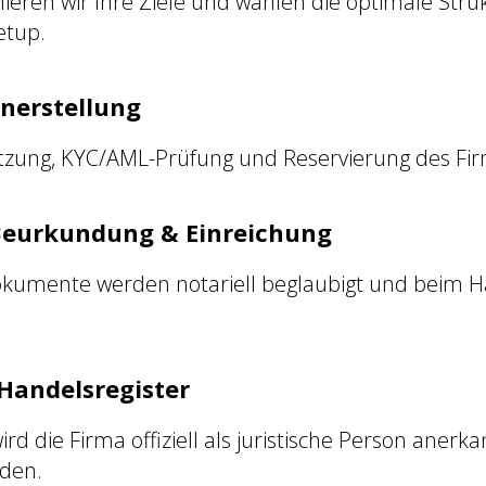
ren wir Ihre Ziele und wählen die optimale Struk
etup.
nerstellung
atzung, KYC/AML-Prüfung und Reservierung des F
 Beurkundung & Einreichung
umente werden notariell beglaubigt und beim Ha
 Handelsregister
 die Firma offiziell als juristische Person anerk
rden.