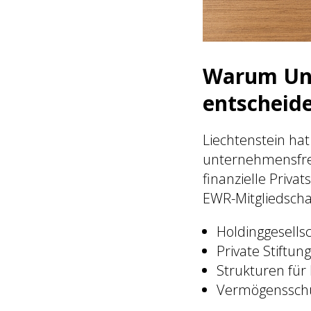
Warum Unt
entscheid
Liechtenstein hat 
unternehmensfreu
finanzielle Priva
EWR-Mitgliedschaf
Holdinggesells
Private Stiftun
Strukturen für
Vermögensschu