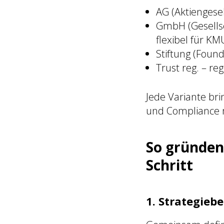
AG (Aktiengesel
GmbH (Gesellsc
flexibel für KM
Stiftung (Foun
Trust reg. – re
Jede Variante bri
und Compliance m
So gründen 
Schritt
1. Strategieb