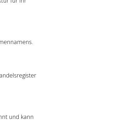
tur für Ihr
irmennamens.
ndelsregister
annt und kann