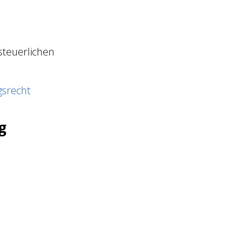
steuerlichen
gsrecht
g