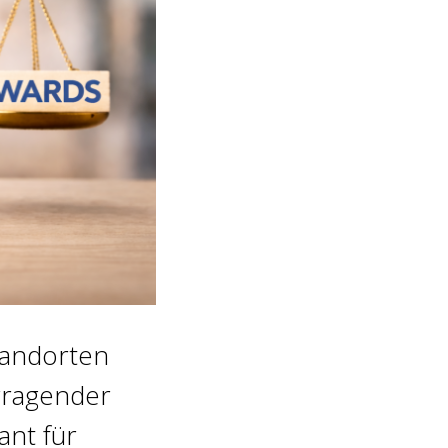
standorten
orragender
ant für