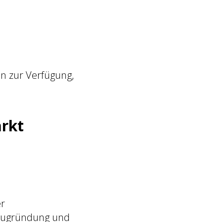
on zur Verfügung,
arkt
er
Neugründung und