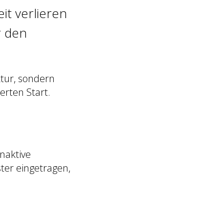
t verlieren
r den
ktur, sondern
erten Start.
inaktive
ter eingetragen,
: