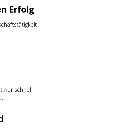
en Erfolg
schäftstätigkeit
t nur schnell
d.
d