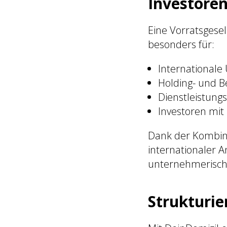
Investore
Eine Vorratsgesell
besonders für:
International
Holding- und B
Dienstleistung
Investoren mit
Dank der Kombinat
internationaler A
unternehmerische
Strukturie