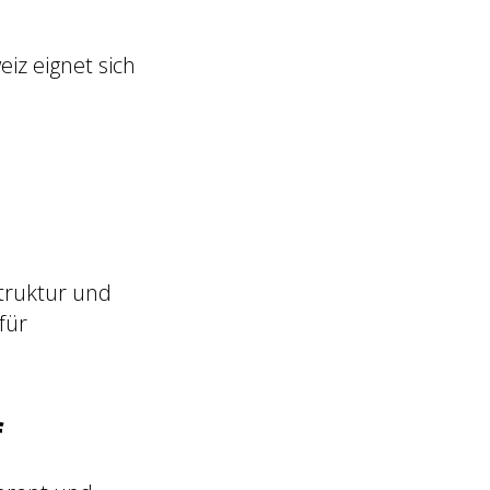
eiz eignet sich
struktur und
für
f