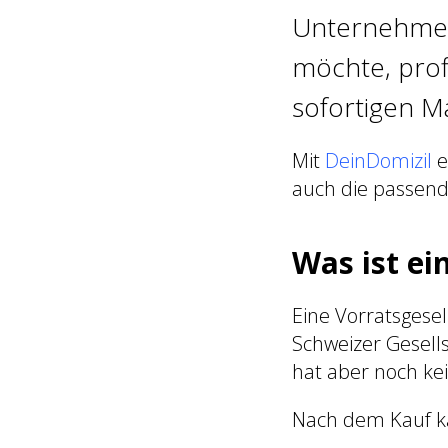
Unternehmer 
möchte, profi
sofortigen Ma
Mit
DeinDomizil
e
auch die passend
Was ist ei
Eine Vorratsgesell
Schweizer Gesell
hat aber noch kei
Nach dem Kauf ka