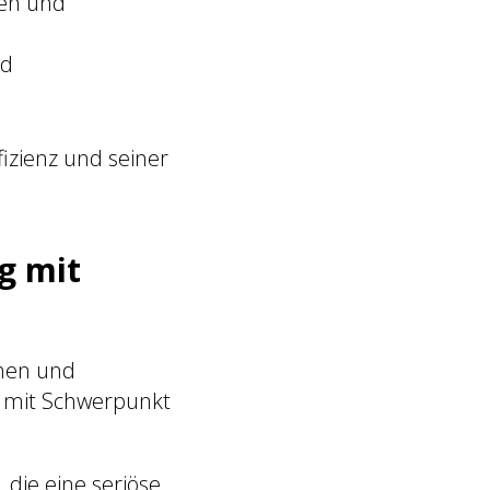
ten und
nd
fizienz und seiner
g mit
chen und
– mit Schwerpunkt
 die eine seriöse