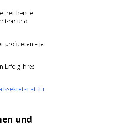
weitreichende
reizen und
profitieren – je
n Erfolg Ihres
tssekretariat für
men und