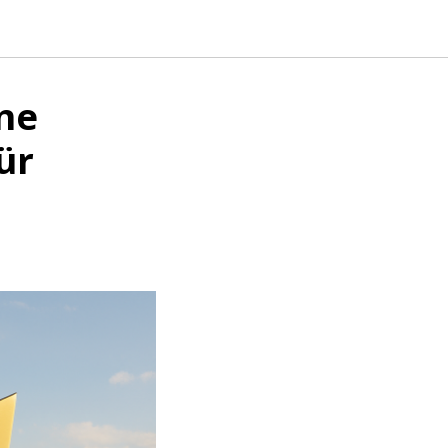
ne
ür