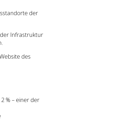
ftsstandorte der
der Infrastruktur
n.
r Website des
2 % – einer der
e