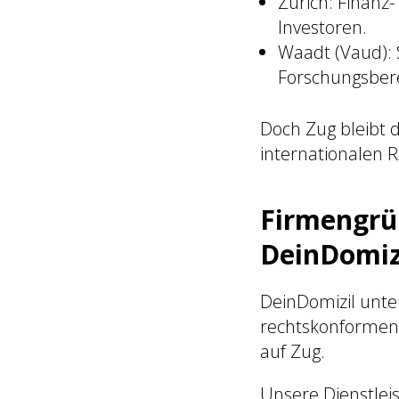
Zürich: Finanz
Investoren.
Waadt (Vaud): 
Forschungsbere
Doch Zug bleibt d
internationalen R
Firmengrü
DeinDomiz
DeinDomizil unt
rechtskonformen 
auf Zug.
Unsere Dienstleis