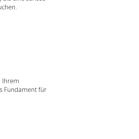
uchen.
n Ihrem
es Fundament für