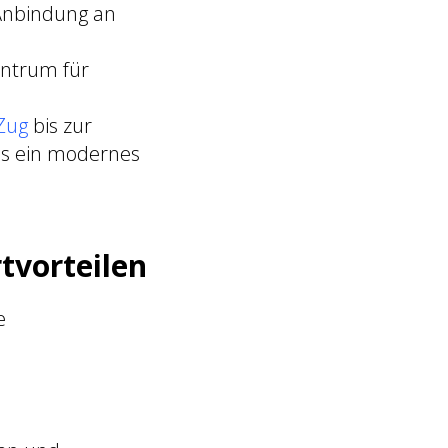
 Anbindung an
Zentrum für
Zug
bis zur
was ein modernes
tvorteilen
e