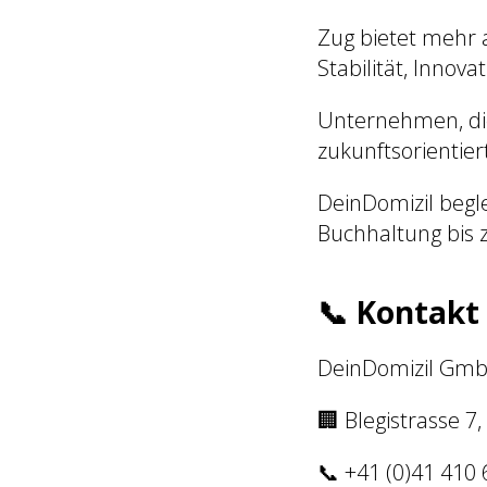
Zug bietet mehr a
Stabilität, Innov
Unternehmen, die
zukunftsorientie
DeinDomizil begle
Buchhaltung bis 
📞 Kontakt
DeinDomizil Gm
🏢 Blegistrasse 7
📞 +41 (0)41 410 