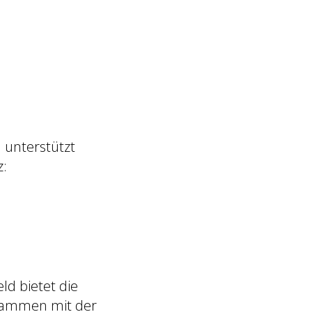
 unterstützt
z:
ld bietet die
usammen mit der