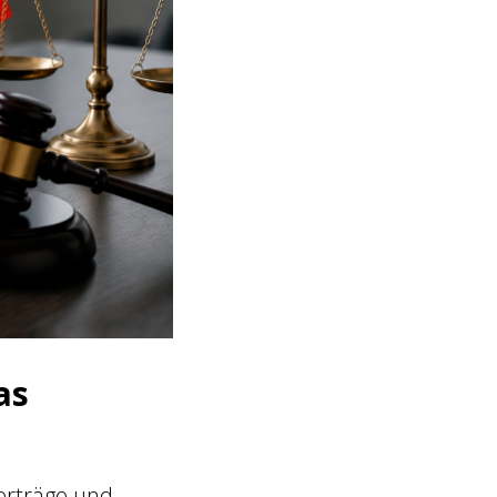
as
erträge und