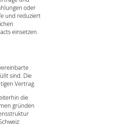
ahlungen oder
fe und reduziert
ichen
cts einsetzen.
vereinbarte
lt sind. Die
tigen Vertrag.
iterhin die
ehmen gründen
ensstruktur
Schweiz: