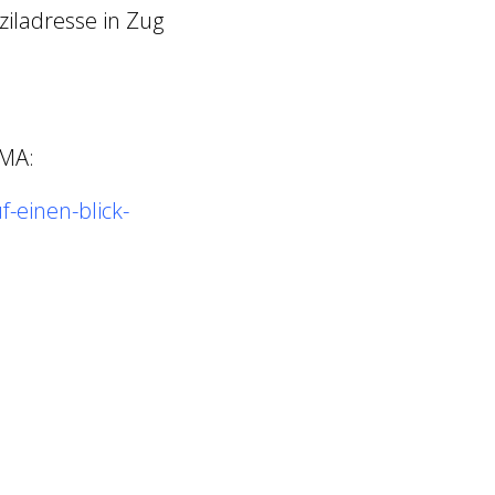
iladresse in Zug
NMA:
-einen-blick-