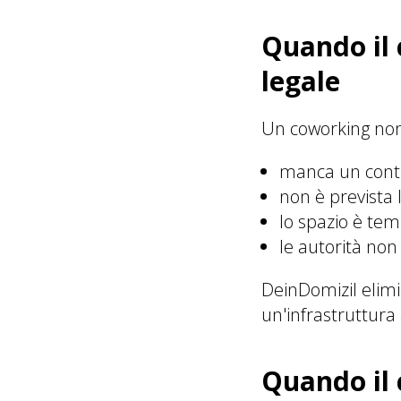
Quando il
legale
Un coworking non 
manca un contr
non è prevista 
lo spazio è te
le autorità non
DeinDomizil elim
un'infrastruttura
Quando il 