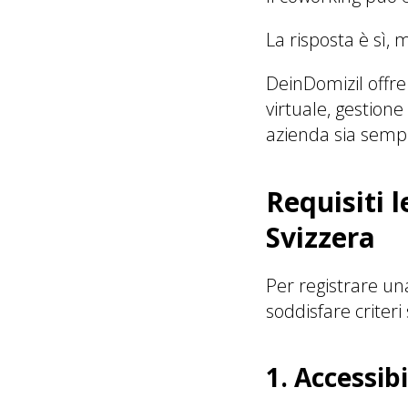
La risposta è sì, 
DeinDomizil offre
virtuale, gestion
azienda sia sempr
Requisiti l
Svizzera
Per registrare una
soddisfare criteri 
1. Accessib