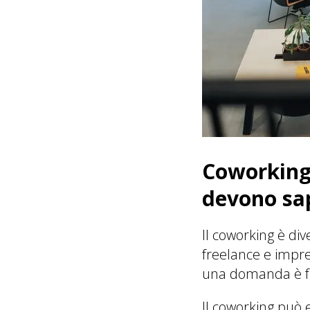
Coworking 
devono sa
Il coworking è di
freelance e impre
una domanda è 
Il coworking può e