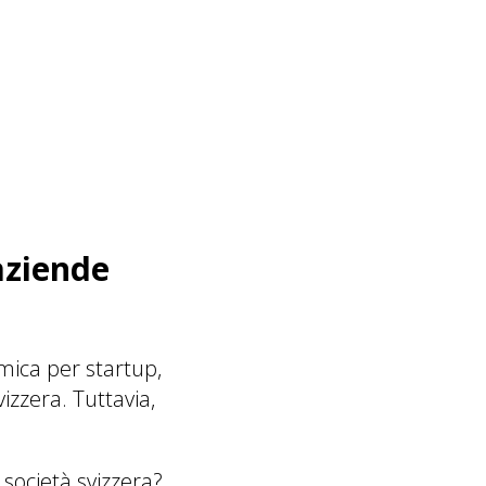
aziende
mica per startup,
izzera. Tuttavia,
 società svizzera?