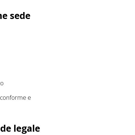
me sede
zo
e conforme e
de legale