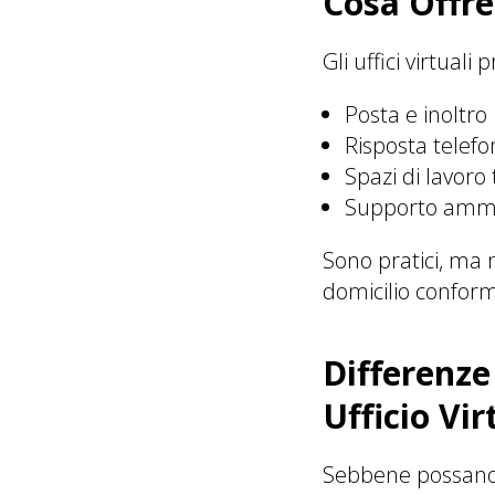
Cosa Offre
Gli uffici virtual
Posta e inoltro
Risposta telefo
Spazi di lavor
Supporto ammi
Sono pratici, ma 
domicilio conform
Differenze
Ufficio Vir
Sebbene possano 