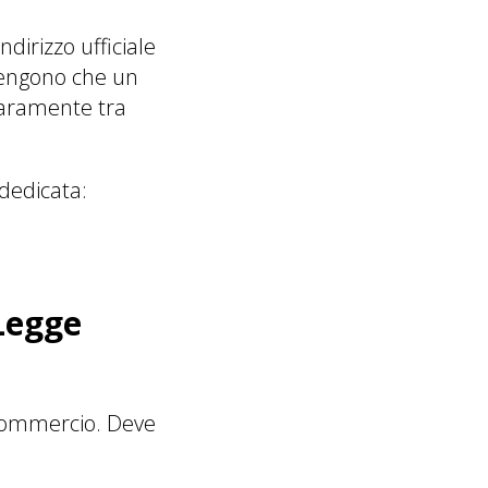
ndirizzo ufficiale
itengono che un
hiaramente tra
 dedicata:
Legge
di Commercio. Deve