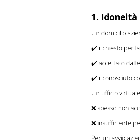
1. Idoneità
Un domicilio azi
✔️ richiesto per l
✔️ accettato dall
✔️ riconosciuto c
Un ufficio virtual
❌ spesso non acc
❌ insufficiente p
Per un avvio azi